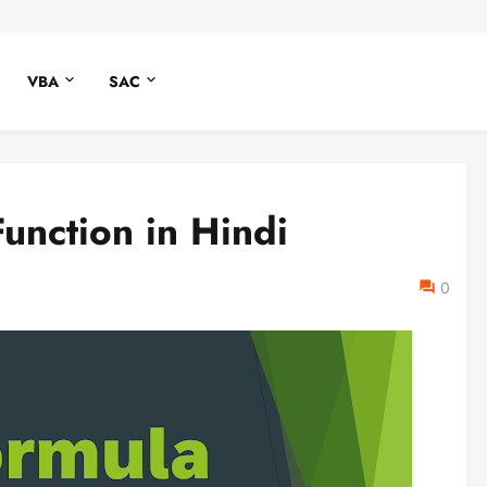
VBA
SAC
Function in Hindi
0