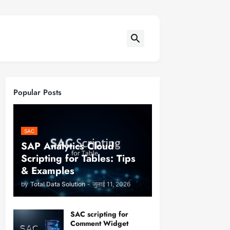
Popular Posts
SAC
SAP Analytics Cloud
Scripting for Tables: Tips
& Examples
by
Total Data Solution
-
जुलाई 11, 2026
SAC scripting for
Comment Widget