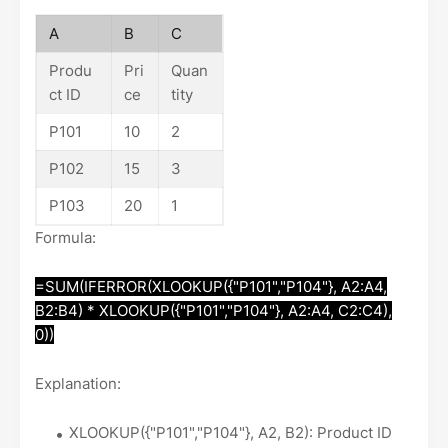
A
B
C
Produ
Pri
Quan
ct ID
ce
tity
P101
10
2
P102
15
3
P103
20
1
Formula:
=SUM(IFERROR(XLOOKUP({"P101","P104"}, A2:A4,
B2:B4) * XLOOKUP({"P101","P104"}, A2:A4, C2:C4),
0))
Explanation:
XLOOKUP({"P101","P104"}, A2, B2): Product ID