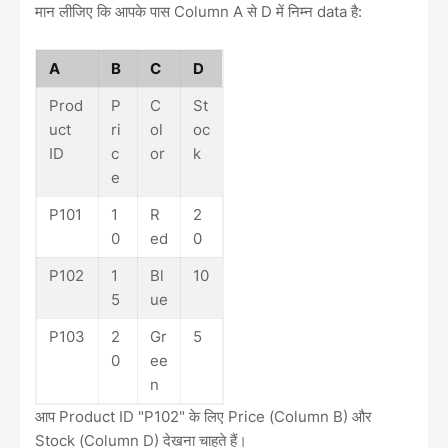
मान लीजिए कि आपके पास Column A से D में निम्न data है:
A
B
C
D
Prod
P
C
St
uct
ri
ol
oc
ID
c
or
k
e
P101
1
R
2
0
ed
0
P102
1
Bl
10
5
ue
P103
2
Gr
5
0
ee
n
आप Product ID "P102" के लिए Price (Column B) और
Stock (Column D) देखना चाहते हैं।