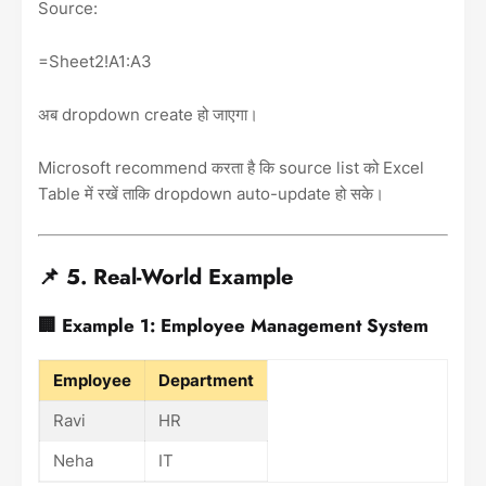
Source:
=Sheet2!A1:A3
अब dropdown create हो जाएगा।
Microsoft recommend करता है कि source list को Excel
Table में रखें ताकि dropdown auto-update हो सके।
📌 5. Real-World Example
🏢 Example 1: Employee Management System
Employee
Department
Ravi
HR
Neha
IT