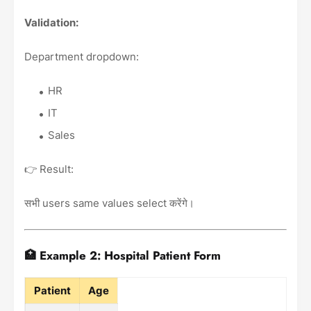
Validation:
Department dropdown:
HR
IT
Sales
👉 Result:
सभी users same values select करेंगे।
🏥 Example 2: Hospital Patient Form
Patient
Age