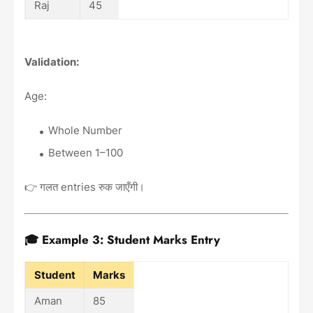
Raj
45
Validation:
Age:
Whole Number
Between 1–100
👉 गलत entries रुक जाएँगी।
🎓 Example 3: Student Marks Entry
Student
Marks
Aman
85